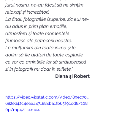
jurul nostru, ne-au făcut să ne simțim 
relaxați și încrezători. 
La final, fotografiile (superbe, zic eu) ne-
au adus în prim plan emoțiile, 
atmosfera și toate momentele 
frumoase ale petrecerii noastre. 
Le mulțumim din toată inima și le 
dorim să fie alături de toate cuplurile 
ce vor ca amintirile lor să strălucească 
și în fotografii nu doar în suflete." 
-
Diana şi Robert
https://video.wixstatic.com/video/89ec70_
682e642c4eea4471884ba1fb65f9ccd8/108
0p/mp4/file.mp4