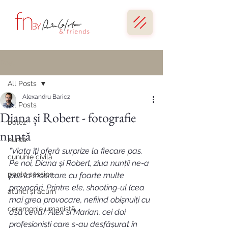
Post
All Posts
Alexandru Baricz
All Posts
Diana și Robert - fotografie
botez
nuntă
nuntă
"Viața îți oferă surprize la fiecare pas. 
cununie civilă
Pe noi, Diana și Robert, ziua nunții ne-a 
photo session
pus la încercare cu foarte multe 
provocări. Printre ele, shooting-ul (cea 
atunci și acum
mai grea provocare, nefiind obișnuiți cu 
ceremonie umanistǎ
aşa ceva). Alex si Marian, cei doi 
profesioniști care s-au desfășurat în 