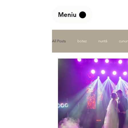
Meniu
All Posts
botez
nuntă
cunun