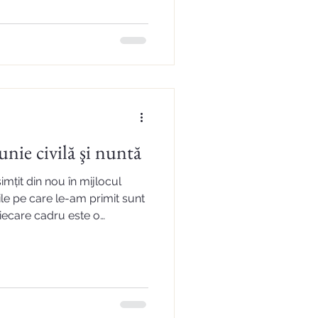
nie civilă şi nuntă
simțit din nou în mijlocul
ile pe care le-am primit sunt
Fiecare cadru este o
atenția la detalii este
căldură echipa
ui își dorește să aibă
ă."