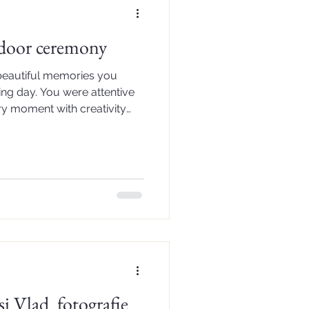
door ceremony
 beautiful memories you
ng day. You were attentive
ry moment with creativity
o simply enjoy the
 videos are elegant,
ne emotion – they reflect not
 but also the real joy of our
y of the party. Receiving a
y next day was such a
și Vlad fotografie