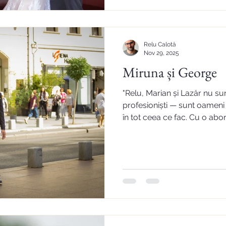
Relu Calotă
Nov 29, 2025
Miruna și George
"Relu, Marian și Lazăr nu su
profesioniști — sunt oameni 
în tot ceea ce fac. Cu o abo
deschisă, ei își doresc cu a
clienții, să le înțeleagă dori
detaliu într-o poveste vizual
colaborarea cu ei a însemna
o amintire superbă a uneia d
din viața noastră, peste oric