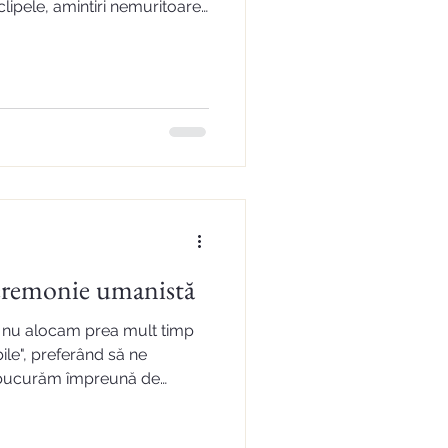
clipele, amintiri nemuritoare.
 fost parte din povestea
ă, vom putea retrăi mereu
i Mihai
ceremonie umanistă
ă nu alocam prea mult timp
ile", preferând să ne
e bucurăm împreună de