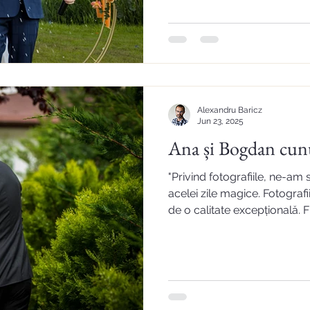
Alexandru Baricz
Jun 23, 2025
Ana și Bogdan cunu
"Privind fotografiile, ne-am 
acelei zile magice. Fotografi
de o calitate excepțională. 
adevărată operă de artă, iar 
evidentă. Recomandăm cu 
FNbyReluCalotă&friends oric
amintiri de neuitat de la nunt