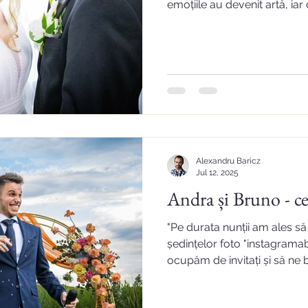
emoțiile au devenit artă, iar 
Suntem recunoscători că ați
noastră și că, datorită vou
magia acestei zile." Monica ș
Alexandru Baricz
Jul 12, 2025
Andra și Bruno - 
"Pe durata nunții am ales s
ședințelor foto "instagramab
ocupăm de invitați și să n
momentenunții noastre."