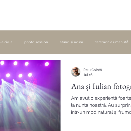
ie civilă
photo session
atunci și acum
ceremonie umanistǎ
Relu Calotă
Jul 16
Ana și Iul
Am avut o experiență foarte
la nunta noastră. Au surpr
într-un mod natural și frumo
mult. Îi recomandăm pentru 
detalii.