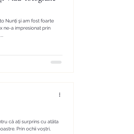
o Nunți şi am fost foarte
ex ne-a impresionat prin
..
ru că ați surprins cu atâta
noastre. Prin ochii voștri,