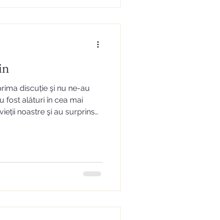
in
rima discuție şi nu ne-au
ieții noastre şi au surprins
oate emoțiile şi trăirile
rin simplitate şi
ă o treabă excelentă,
ucuroşi, (acum după nunta
i pentru decizia de a-i
cu încredere ech