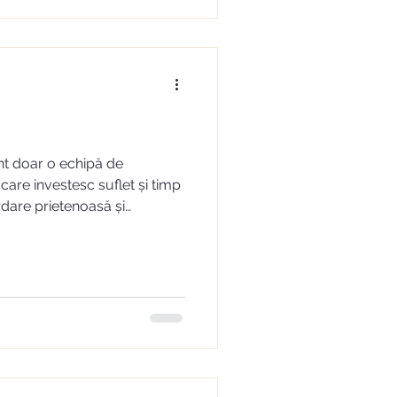
nt doar o echipă de
care investesc suflet și timp
rdare prietenoasă și
devărat să își cunoască
nțele și să transforme fiecare
ă unică. Pentru noi,
t un dublu câștig: am primit
intre cele mai speciale zile
e așteptare, și, mai