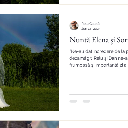
Relu Calotă
Jun 14, 2025
Nuntă Elena și Sor
"Ne-au dat încredere de la p
dezamăgit. Relu şi Dan ne-au fost alături în cea mai
frumoasă şi importantă zi a v
într-un mod discret şi inedit t
acestei zile, exact aşa cum le-am trăit. P
devotament au reuşit să fac
făcându-ne să ne simțim b
noastră) şi pe deplin mulțumiț
angaja pe ei. Recomandăm 