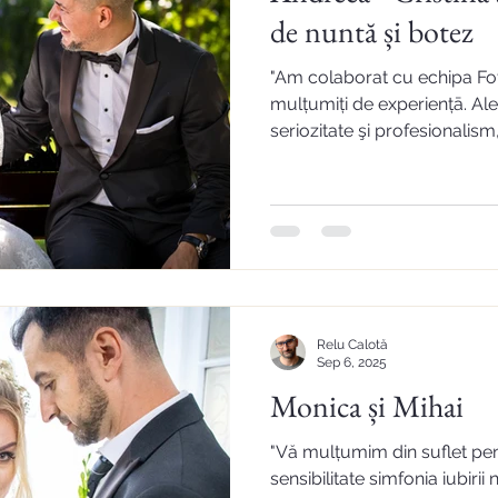
de nuntă și botez
"Am colaborat cu echipa Fot
mulțumiți de experiențā. Al
seriozitate şi profesionalism,.
Relu Calotă
Sep 6, 2025
Monica și Mihai
"Vă mulțumim din suflet pent
sensibilitate simfonia iubirii 