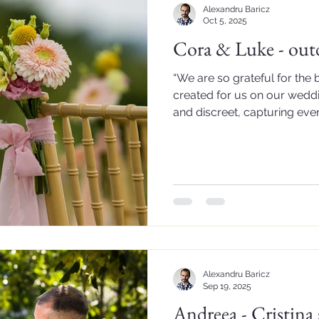
Alexandru Baricz
Oct 5, 2025
Cora & Luke - out
“We are so grateful for the
created for us on our weddi
and discreet, capturing eve
and joy, while allowing us t
celebration. The photos and
authentic, and full of genui
only the essence of our day,
guests and the vibrant energ
selection of photos the ver
though
Alexandru Baricz
Sep 19, 2025
Andreea - Cristina 